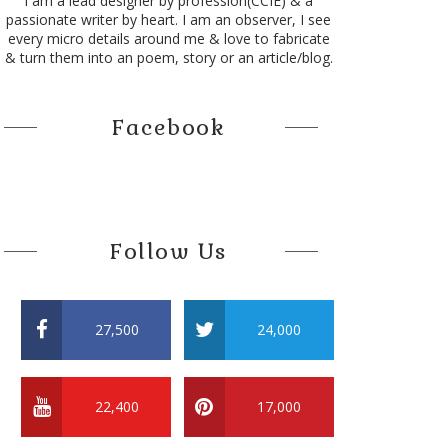
I am a lead designer by profession(CCIE) & a
passionate writer by heart. I am an observer, I see
every micro details around me & love to fabricate
& turn them into an poem, story or an article/blog.
Facebook
Follow Us
27,500
24,000
22,400
17,000