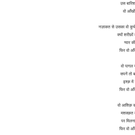
उस बारिश 
वो आँखो
नज़ाकत से उसका वो कूचे
क्यों शरीफ़ों
प्यार 
फिर वो आँ
वो पागल 
सपनें तो 
इश्क़ मे
फिर वो आँ
वो आशिक़ की
मशक्क़त 
पर मिलना
फिर वो आँ