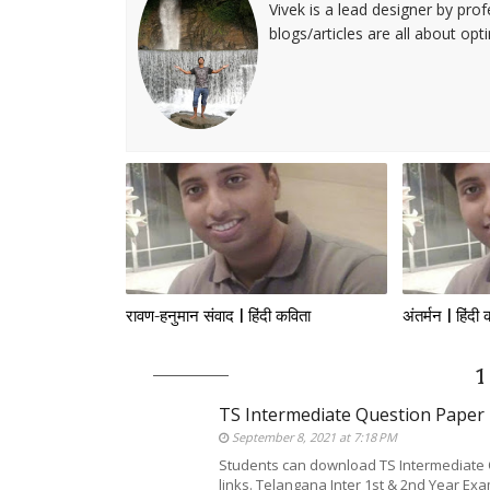
Vivek is a lead designer by pro
blogs/articles are all about op
रावण-हनुमान संवाद | हिंदी कविता
अंतर्मन | हिंदी
1
TS Intermediate Question Paper
September 8, 2021 at 7:18 PM
Students can download TS Intermediate 
links. Telangana Inter 1st & 2nd Year E