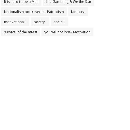
It is hard to be a Man
Life Gambling & We the Star
Nationalism portrayed as Patriotism
famous..
motivational..
poetry..
social..
survival of the fittest
you will not lose? Motivation