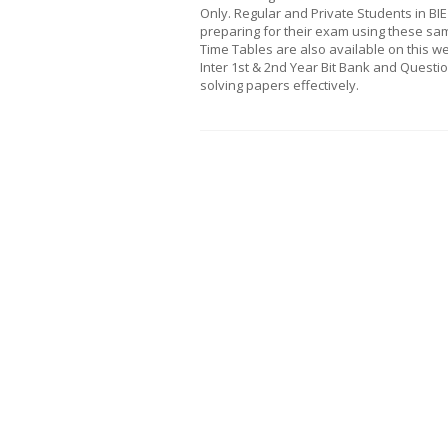
Only. Regular and Private Students in BI
preparing for their exam using these s
Time Tables are also available on this w
Inter 1st & 2nd Year Bit Bank and Questi
solving papers effectively.