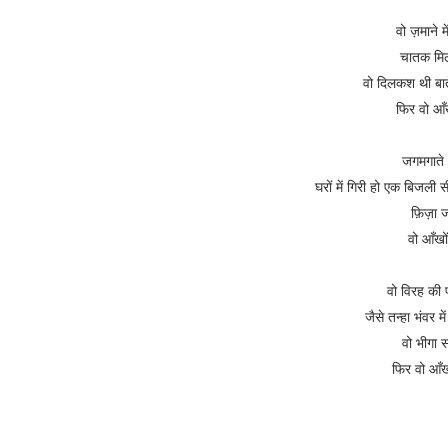
वो ज़माने म
चातक मिल
वो दिलकश थी बातें
फिर वो आँ
जगमगाते 
घरों में गिरी हो एक बिजली
फ़िज़ा जा
वो आँखो
वो विरह की 
जैसे तन्हा भंवर 
वो भीगा 
फिर वो आँख