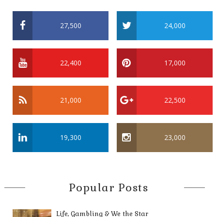
27,500
24,000
22,400
17,000
21,000
22,500
19,300
23,000
Popular Posts
Life, Gambling & We the Star