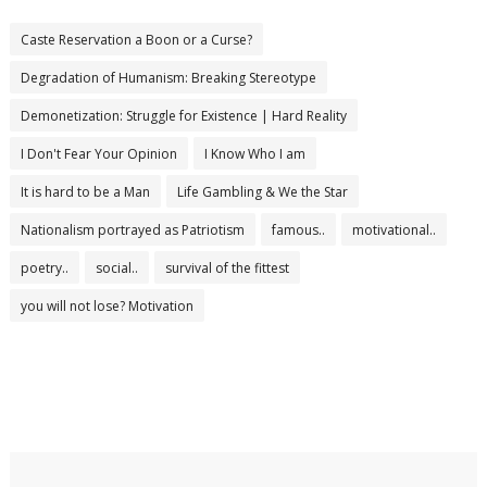
Caste Reservation a Boon or a Curse?
Degradation of Humanism: Breaking Stereotype
Demonetization: Struggle for Existence | Hard Reality
I Don't Fear Your Opinion
I Know Who I am
It is hard to be a Man
Life Gambling & We the Star
Nationalism portrayed as Patriotism
famous..
motivational..
poetry..
social..
survival of the fittest
you will not lose? Motivation