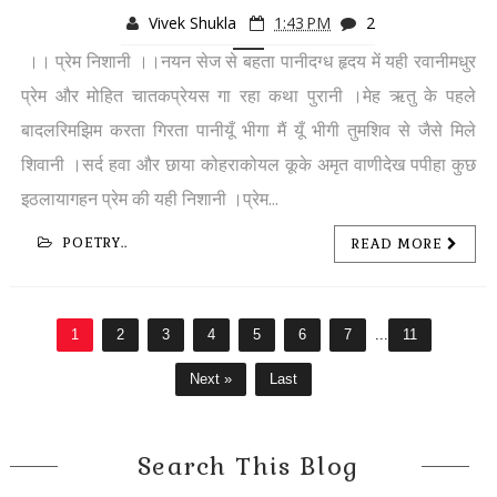
Vivek Shukla
1:43 PM
2
।। प्रेम निशानी ।।नयन सेज से बहता पानीदग्ध हृदय में यही रवानीमधुर
प्रेम और मोहित चातकप्रेयस गा रहा कथा पुरानी ।मेह ऋतु के पहले
बादलरिमझिम करता गिरता पानीयूँ भीगा मैं यूँ भीगी तुमशिव से जैसे मिले
शिवानी ।सर्द हवा और छाया कोहराकोयल कूके अमृत वाणीदेख पपीहा कुछ
इठलायागहन प्रेम की यही निशानी ।प्रेम...
POETRY..
READ MORE
1
2
3
4
5
6
7
...
11
Next »
Last
Search This Blog