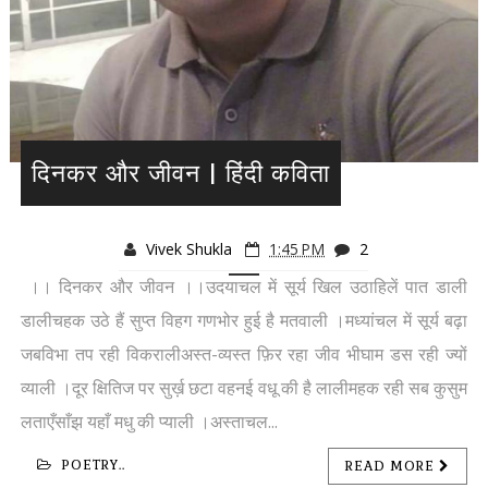
दिनकर और जीवन | हिंदी कविता
Vivek Shukla
1:45 PM
2
।। दिनकर और जीवन ।।उदयाचल में सूर्य खिल उठाहिलें पात डाली
डालीचहक उठे हैं सुप्त विहग गणभोर हुई है मतवाली ।मध्यांचल में सूर्य बढ़ा
जबविभा तप रही विकरालीअस्त-व्यस्त फ़िर रहा जीव भीघाम डस रही ज्यों
व्याली ।दूर क्षितिज पर सुर्ख़ छटा वहनई वधू की है लालीमहक रही सब कुसुम
लताएँसाँझ यहाँ मधु की प्याली ।अस्ताचल...
POETRY..
READ MORE