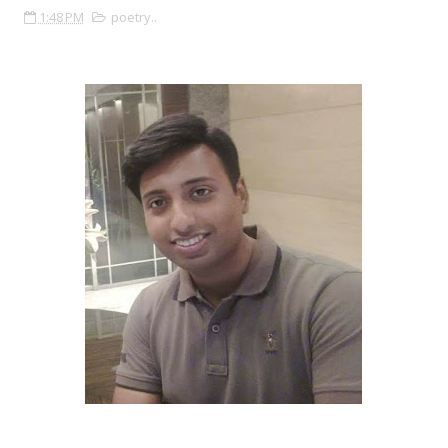
1:48 PM
poetry..