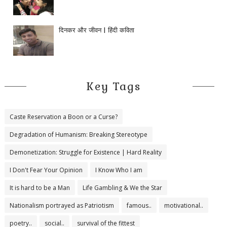
दिनकर और जीवन | हिंदी कविता
Key Tags
Caste Reservation a Boon or a Curse?
Degradation of Humanism: Breaking Stereotype
Demonetization: Struggle for Existence | Hard Reality
I Don't Fear Your Opinion
I Know Who I am
It is hard to be a Man
Life Gambling & We the Star
Nationalism portrayed as Patriotism
famous..
motivational..
poetry..
social..
survival of the fittest