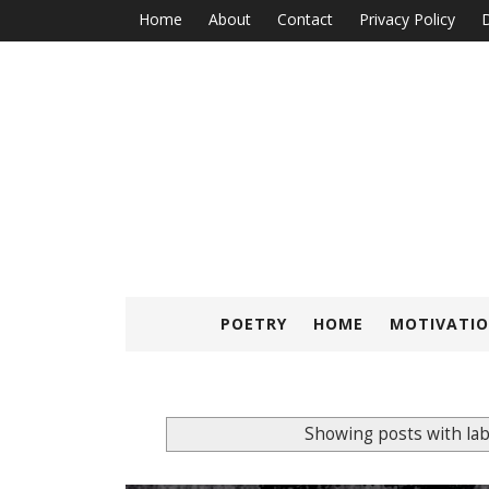
Home
About
Contact
Privacy Policy
D
POETRY
HOME
MOTIVATIO
Showing posts with la