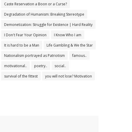
Caste Reservation a Boon or a Curse?
Degradation of Humanism: Breaking Stereotype
Demonetization: Struggle for Existence | Hard Reality
I Don't Fear Your Opinion
I Know Who I am
It is hard to be a Man
Life Gambling & We the Star
Nationalism portrayed as Patriotism
famous..
motivational..
poetry..
social..
survival of the fittest
you will not lose? Motivation