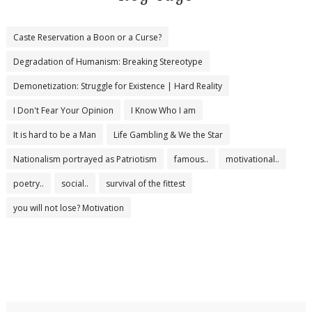
Caste Reservation a Boon or a Curse?
Degradation of Humanism: Breaking Stereotype
Demonetization: Struggle for Existence | Hard Reality
I Don't Fear Your Opinion
I Know Who I am
It is hard to be a Man
Life Gambling & We the Star
Nationalism portrayed as Patriotism
famous..
motivational..
poetry..
social..
survival of the fittest
you will not lose? Motivation