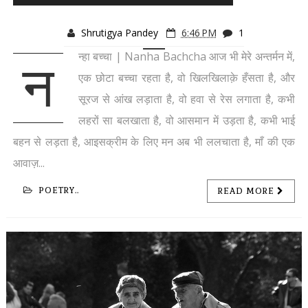
Shrutigya Pandey
6:46 PM
1
न्हा बच्चा | Nanha Bachcha आज भी मेरे अन्तर्मन में,
न
एक छोटा बच्चा रहता है, वो खिलखिलाक़े हँसता है, और
सूरज से आंख लड़ाता है, वो हवा से रेस लगाता है, कभी
लहरों सा बलखाता है, वो आसमान में उड़ता है, कभी भाई
बहन से लड़ता है, आइसक्रीम के लिए मन अब भी ललचाता है, माँ की एक
आवाज़...
POETRY..
READ MORE