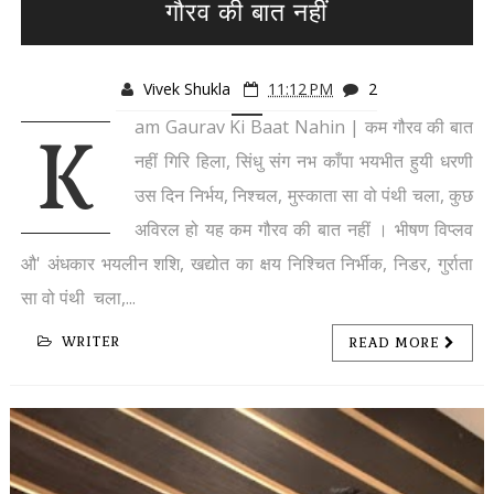
गौरव की बात नहीं
Vivek Shukla
11:12 PM
2
am Gaurav Ki Baat Nahin | कम गौरव की बात
K
नहीं गिरि हिला, सिंधु संग नभ काँपा भयभीत हुयी धरणी
उस दिन निर्भय, निश्चल, मुस्काता सा वो पंथी चला, कुछ
अविरल हो यह कम गौरव की बात नहीं । भीषण विप्लव
औ' अंधकार भयलीन शशि, खद्योत का क्षय निश्चित निर्भीक, निडर, गुर्राता
सा वो पंथी चला,...
WRITER
READ MORE