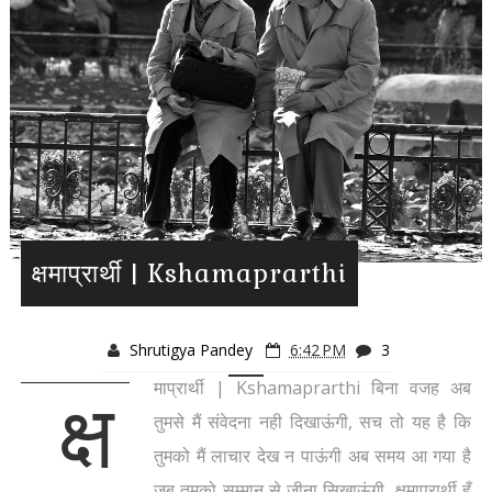
क्षमाप्रार्थी | Kshamaprarthi
Shrutigya Pandey
6:42 PM
3
माप्रार्थी | Kshamaprarthi बिना वजह अब
क्ष
तुमसे मैं संवेदना नही दिखाऊंगी, सच तो यह है कि
तुमको मैं लाचार देख न पाऊंगी अब समय आ गया है
जब तुमको सम्मान से जीना सिखाऊंगी, क्षमाप्रार्थी हूँ