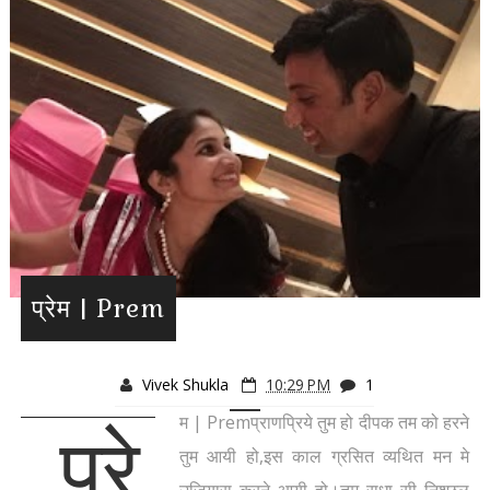
प्रेम | Prem
Vivek Shukla
10:29 PM
1
म | Premप्राणप्रिये तुम हो दीपक तम को हरने
प्रे
तुम आयी हो,इस काल ग्रसित व्यथित मन मे