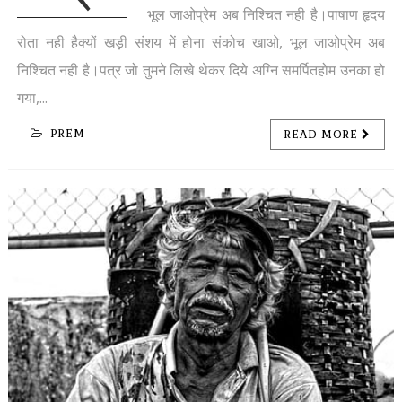
भूल जाओप्रेम अब निश्चित नही है।पाषाण हृदय
रोता नही हैक्यों खड़ी संशय में होना संकोच खाओ, भूल जाओप्रेम अब
निश्चित नही है।पत्र जो तुमने लिखे थेकर दिये अग्नि समर्पितहोम उनका हो
गया,...
PREM
READ MORE