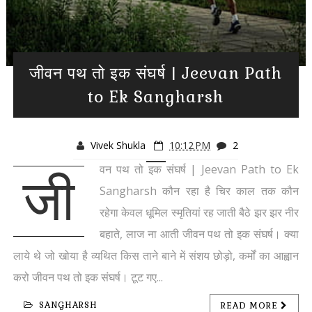
जीवन पथ तो इक संघर्ष | Jeevan Path
to Ek Sangharsh
Vivek Shukla
10:12 PM
2
वन पथ तो इक संघर्ष | Jeevan Path to Ek
जी
Sangharsh कौन रहा है चिर काल तक कौन
रहेगा केवल धूमिल स्मृतियां रह जाती बैठे झर झर नीर
बहाते, लाज ना आती जीवन पथ तो इक संघर्ष। क्या
लाये थे जो खोया है व्यथित किस ताने बाने में संशय छोड़ो, कर्मों का आह्वान
करो जीवन पथ तो इक संघर्ष। टूट गए...
SANGHARSH
READ MORE