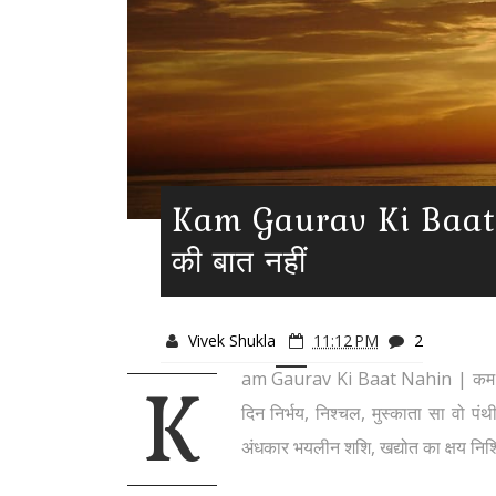
Kam Gaurav Ki Baat 
की बात नहीं
Vivek Shukla
11:12 PM
2
am Gaurav Ki Baat Nahin | कम गौरव 
K
दिन निर्भय, निश्चल, मुस्काता सा वो 
अंधकार भयलीन शशि, खद्योत का क्षय निश्चित