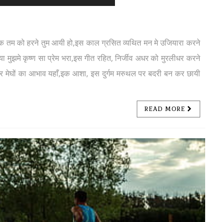
पक तम को हरने तुम आयी हो,इस काल ग्रसित व्यथित मन मे उजियारा करने
 मुझमे कृष्ण सा प्रेम भरा,इस गीत रहित, निर्जीव अधर को मुरलीधर करने
 पर मेघों का आभाव यहाँ,इक आशा, इस दुर्गम मरुथल पर बदरी बन कर छायी
READ MORE