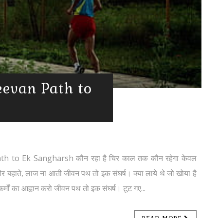
 Jeevan Path to
ath to Ek Sangharsh कौन रहा है चिर काल तक कौन रहेगा केवल
 नीर बहाते, लाज ना आती जीवन पथ तो इक संघर्ष। क्या लाये थे जो खोया है
कर्मों का आह्वान करो जीवन पथ तो इक संघर्ष। टूट गए...