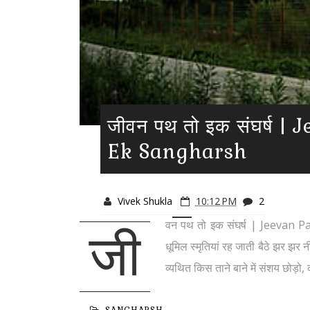
जीवन पथ तो इक संघर्ष |
Ek Sangharsh
Vivek Shukla
10:12 PM
2
वन पथ तो इक संघर्ष | Jeevan P
जी
धूमिल स्मृतियां रह जाती बैठे झर झर
व्यथित किस ताने बाने में संशय छोड़ो, 