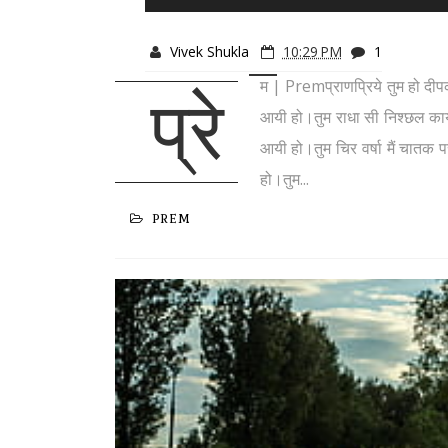
Vivek Shukla
10:29 PM
1
म | Premप्राणप्रिये तुम हो दी
प्रे
आयी हो।तुम राधा सी निश्छल काया
आयी हो।तुम चिर वर्षा मैं चातक
हो।तुम...
PREM