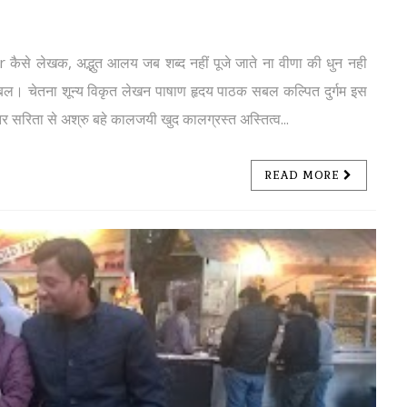
े लेखक, अद्भुत आलय जब शब्द नहीं पूजे जाते ना वीणा की धुन नही
्रबल। चेतना शून्य विकृत लेखन पाषाण हृदय पाठक सबल कल्पित दुर्गम इस
सरिता से अश्रु बहे कालजयी खुद कालग्रस्त अस्तित्व...
READ MORE