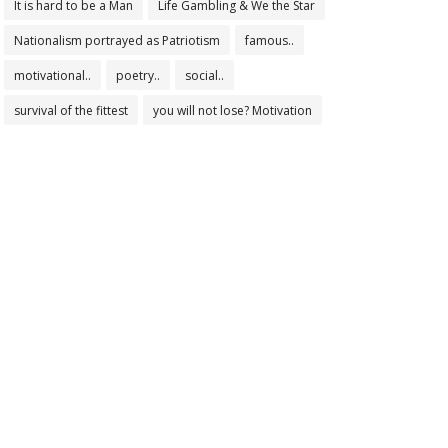
It is hard to be a Man
Life Gambling & We the Star
Nationalism portrayed as Patriotism
famous..
motivational..
poetry..
social..
survival of the fittest
you will not lose? Motivation