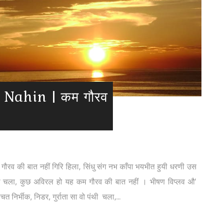
Nahin | कम गौरव
की बात नहीं गिरि हिला, सिंधु संग नभ काँपा भयभीत हुयी धरणी उस
पंथी चला, कुछ अविरल हो यह कम गौरव की बात नहीं । भीषण विप्लव औ'
 निर्भीक, निडर, गुर्राता सा वो पंथी चला,...