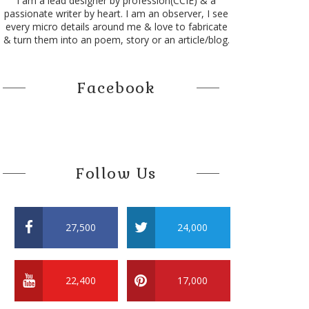
I am a lead designer by profession(CCIE) & a
passionate writer by heart. I am an observer, I see
every micro details around me & love to fabricate
& turn them into an poem, story or an article/blog.
Facebook
Follow Us
27,500
24,000
22,400
17,000