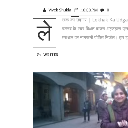
Vivek Shukla
10:00 PM
0
खक का उद्गार | Lekhak Ka Udgar कैस
ले
पल्लव के स्वर विक्षत दारुण अट्टहास प
मरुथल पर नागफनी पोषित निर्जल। झर झर 
WRITER