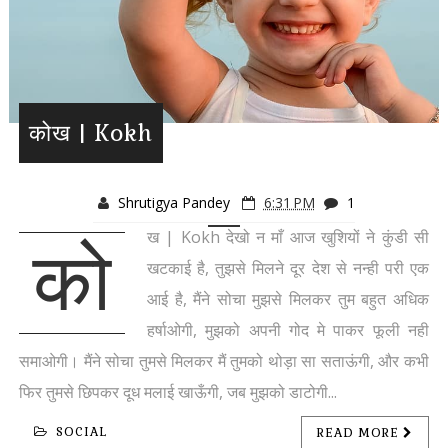
कोख | Kokh
Shrutigya Pandey
6:31 PM
1
ख | Kokh देखो न माँ आज खुशियों ने कुंडी सी
को
खटकाई है, तुझसे मिलने दूर देश से नन्ही परी एक
आई है, मैंने सोचा मुझसे मिलकर तुम बहुत अधिक
हर्षाओगी, मुझको अपनी गोद मे पाकर फूली नही
समाओगी। मैंने सोचा तुमसे मिलकर मैं तुमको थोड़ा सा सताऊंगी, और कभी
फिर तुमसे छिपकर दूध मलाई खाऊँगी, जब मुझको डाटोगी...
SOCIAL
READ MORE