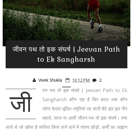
जीवन पथ तो इक संघर्ष | Jeevan Path
to Ek Sangharsh
Vivek Shukla
10:12 PM
2
वन पथ तो इक संघर्ष | Jeevan Path to Ek
जी
Sangharsh कौन रहा है चिर काल तक कौन
रहेगा केवल धूमिल स्मृतियां रह जाती बैठे झर झर नीर
बहाते, लाज ना आती जीवन पथ तो इक संघर्ष। क्या
लाये थे जो खोया है व्यथित किस ताने बाने में संशय छोड़ो, कर्मों का आह्वान