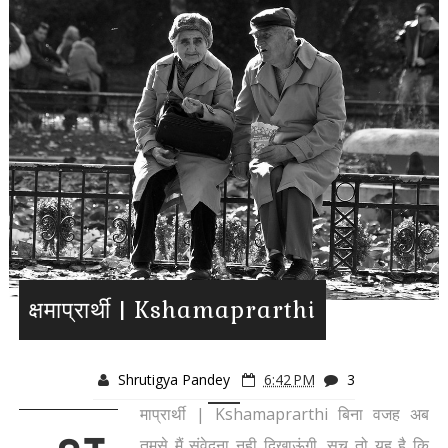
क्षमाप्रार्थी | Kshamaprarthi
Shrutigya Pandey
6:42 PM
3
माप्रार्थी | Kshamaprarthi बिना वजह अब
तुमसे मैं संवेदना नही दिखाऊंगी, सच तो यह है कि