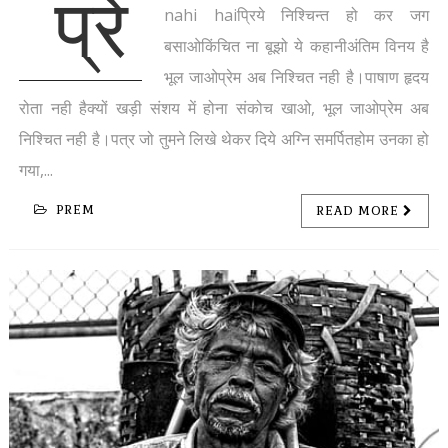
प्रे
nahi haiप्रिये निश्चिन्त हो कर जग
बसाओकिंचित ना बूझो ये कहानीअंतिम विनय है
भूल जाओप्रेम अब निश्चित नही है।पाषाण हृदय
रोता नही हैक्यों खड़ी संशय में होना संकोच खाओ, भूल जाओप्रेम अब
निश्चित नही है।पत्र जो तुमने लिखे थेकर दिये अग्नि समर्पितहोम उनका हो
गया,...
PREM
READ MORE