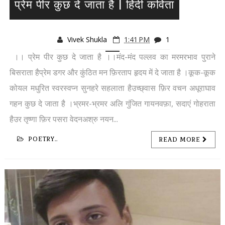
प्रेम पीर कुछ दे जाता है | हिंदी कविता
Vivek Shukla
1:41 PM
1
।। प्रेम पीर कुछ दे जाता है ।।मंद-मंद पल्लव का मरमरभाव पुराने
बिसराता हैप्रेम डगर और कुंठित मन फ़िरताप हृदय में दे जाता है ।कूक-कूक
कोयल मधुरित स्वरस्वप्न सुनहरे सहलाता हैउच्छ्वास फ़िर वचन अधूराघाव
गहन कुछ दे जाता है ।भ्रमर-भ्रमर अलि गुंजित गायनवफ़ा, सदाएं गोहराता
हैउर तृष्णा फ़िर पसरा वेदनअश्रु नयन...
POETRY..
READ MORE