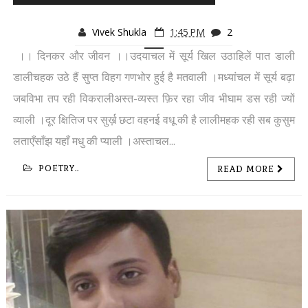
Vivek Shukla
1:45 PM
2
।। दिनकर और जीवन ।।उदयाचल में सूर्य खिल उठाहिलें पात डाली
डालीचहक उठे हैं सुप्त विहग गणभोर हुई है मतवाली ।मध्यांचल में सूर्य बढ़ा
जबविभा तप रही विकरालीअस्त-व्यस्त फ़िर रहा जीव भीघाम डस रही ज्यों
व्याली ।दूर क्षितिज पर सुर्ख़ छटा वहनई वधू की है लालीमहक रही सब कुसुम
लताएँसाँझ यहाँ मधु की प्याली ।अस्ताचल...
POETRY..
READ MORE