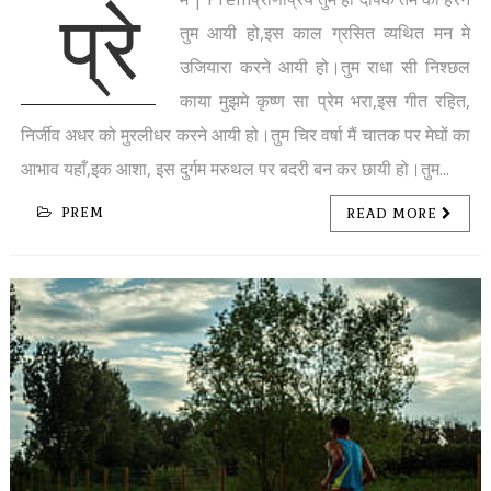
प्रे
तुम आयी हो,इस काल ग्रसित व्यथित मन मे
उजियारा करने आयी हो।तुम राधा सी निश्छल
काया मुझमे कृष्ण सा प्रेम भरा,इस गीत रहित,
निर्जीव अधर को मुरलीधर करने आयी हो।तुम चिर वर्षा मैं चातक पर मेघों का
आभाव यहाँ,इक आशा, इस दुर्गम मरुथल पर बदरी बन कर छायी हो।तुम...
PREM
READ MORE