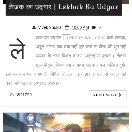
लेखक का उद्गार | Lekhak Ka Udgar
Vivek Shukla
10:00 PM
0
खक का उद्गार | Lekhak Ka Udgar कैसे लेखक,
ले
अद्भुत आलय जब शब्द नहीं पूजे जाते ना वीणा की धुन नही
पल्लव के स्वर विक्षत दारुण अट्टहास प्रबल। चेतना
शून्य विकृत लेखन पाषाण हृदय पाठक सबल कल्पित दुर्गम
इस मरुथल पर नागफनी पोषित निर्जल। झर झर सरिता से अश्रु बहे
कालजयी खुद कालग्रस्त अस्तित्व...
WRITER
READ MORE