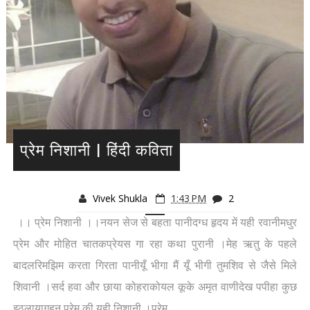
प्रेम निशानी | हिंदी कविता
Vivek Shukla
1:43 PM
2
।। प्रेम निशानी ।।नयन सेज से बहता पानीदग्ध हृदय में यही रवानीमधुर
प्रेम और मोहित चातकप्रेयस गा रहा कथा पुरानी ।मेह ऋतु के पहले
बादलरिमझिम करता गिरता पानीयूँ भीगा मैं यूँ भीगी तुमशिव से जैसे मिले
शिवानी ।सर्द हवा और छाया कोहराकोयल कूके अमृत वाणीदेख पपीहा कुछ
इठलायागहन प्रेम की यही निशानी ।प्रेम...