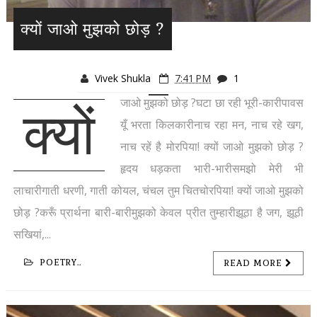
क्यों जाओ मुझको छोड़ ?
Vivek Shukla
7:41 PM
1
जाओ मुझको छोड़ ?घटा छा रही भूरी-कारीपावस
क्यों
यूँ भरता किलकारीनाच रहा मन, नाच रहे खग,
नाच रहें है मोरपिया! क्यों जाओ मुझको छोड़ ?
हृदय धड़कता भारी-भारीसमझो मेरी भी
लाचारीगाती धरणी, गाती कोयल, चंचल तुम चितचोरपिया! क्यों जाओ मुझको
छोड़ ?करूँ प्रार्थना बारी-बारीमुझको केवल प्रीत तुम्हारीझूठा है जग, झूठी
सखियां,...
POETRY..
READ MORE