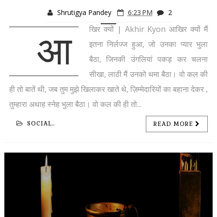
Shrutigya Pandey
6:23 PM
2
खिर क्यों | Akhir Kyon आखिर क्यों मैं
आ
इतना निर्लज्ज हुआ, जो उनका प्यार भुला
बैठा, जिनकी उंगलियां पकड़ कर चलना
सीखा, लाठी मैं उनको थमा बैठा। वो कल की
ही तो बातें थी, जब तुम मुझे खिलाकर खाते थे, ज़िम्मेदारियों का बहाना देकर ,
तुम्हारा अथाह स्नेह भुला बैठा। वो कल की ही तो...
SOCIAL..
READ MORE