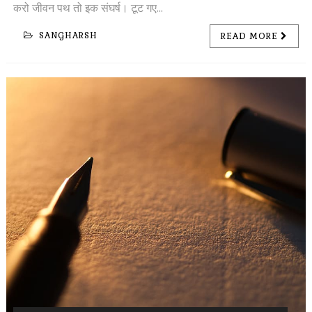
करो जीवन पथ तो इक संघर्ष। टूट गए...
SANGHARSH
READ MORE