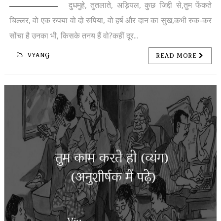
दुधमुहे, तुतलाते, अड़ियल, कुछ जिद्दी से,तुम फेंकते
चिल्लर, वो एक रुपया वो दो रुपिया, वो हर्ष और दान का सुख,कभी रुक-कर
सोंचा है उनका भी, किसके तनय हैं वो?कहीं दूर...
VYANG
READ MORE