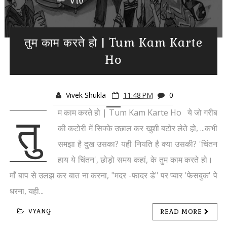
तुम काम करते हो | Tum Kam Karte
Ho
Vivek Shukla
11:48 PM
0
म काम करते हो | Tum Kam Karte Ho ये जो गरीब
तु
की कटोरी में सिक्के उछाल कर खुशी बटोर लेते हो, ...कभी
समझा है दुख उसका? यही नियति है क्या उसकी? 'चिंतन
हाय ये चिंतन', छोड़ो समय कहां, के तुम काम करते हो।
माँ बाप से उलझ कर बात ना करना, "मदर -फादर डे" पर प्यार 'फेसबुक' पे
धरना, यही...
VYANG
READ MORE